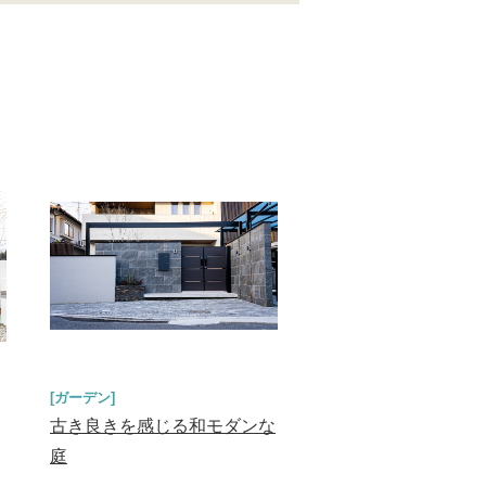
[ガーデン]
古き良きを感じる和モダンな
庭