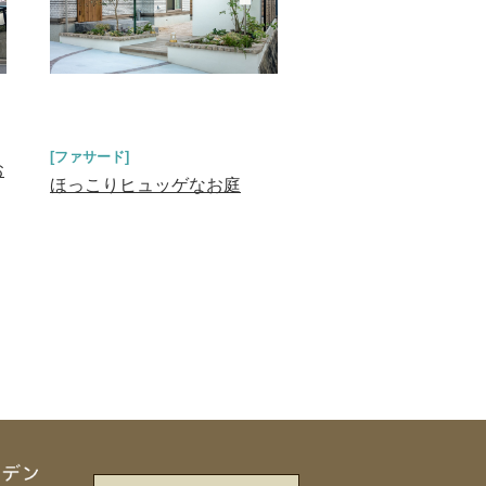
[ファサード]
お
ほっこりヒュッゲなお庭