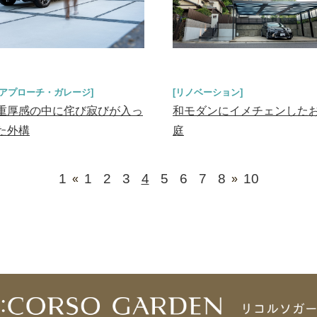
[アプローチ・ガレージ]
[リノベーション]
重厚感の中に侘び寂びが入っ
和モダンにイメチェンした
た外構
庭
1
1
2
3
4
5
6
7
8
10
«
»